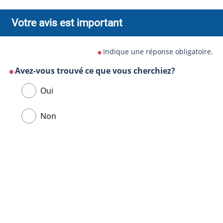
Votre avis est important
Indique une réponse obligatoire.
Avez-vous trouvé ce que vous cherchiez?
(Cette
Veuillez
Oui
question
sélectionner
est
une
Non
obligatoire)
réponse
ci-
Url
dessous.
de
la
page