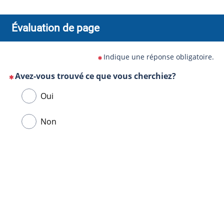
Évaluation de page
Indique une réponse obligatoire.
Avez-vous trouvé ce que vous cherchiez?
(Cette
Veuillez
Oui
question
sélectionner
est
une
Non
obligatoire)
réponse
ci-
Url
dessous.
de
la
page