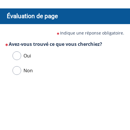
Évaluation de page
Indique une réponse obligatoire.
Avez-vous trouvé ce que vous cherchiez?
(Cette
Veuillez
Oui
question
sélectionner
est
une
Non
obligatoire)
réponse
ci-
Url
dessous.
de
la
page