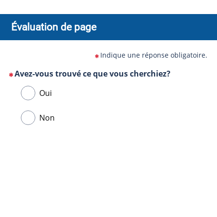
Évaluation de page
Indique une réponse obligatoire.
Avez-vous trouvé ce que vous cherchiez?
(Cette
Veuillez
Oui
question
sélectionner
est
une
Non
obligatoire)
réponse
ci-
Url
dessous.
de
la
page