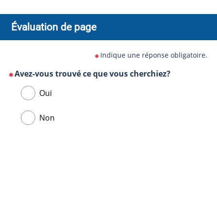
Évaluation de page
Indique une réponse obligatoire.
Avez-vous trouvé ce que vous cherchiez?
(Cette
Veuillez
Oui
question
sélectionner
est
une
Non
obligatoire)
réponse
ci-
Url
dessous.
de
la
page