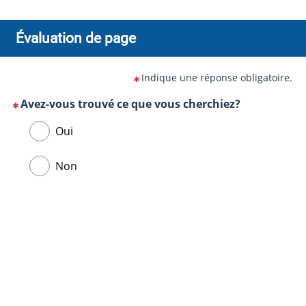
Évaluation de page
Indique une réponse obligatoire.
Avez-vous trouvé ce que vous cherchiez?
(Cette
Veuillez
Oui
question
sélectionner
est
une
Non
obligatoire)
réponse
ci-
Url
dessous.
de
la
page