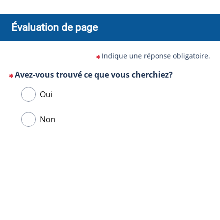
Évaluation de page
Indique une réponse obligatoire.
Avez-vous trouvé ce que vous cherchiez?
(Cette
Veuillez
Oui
question
sélectionner
est
une
Non
obligatoire)
réponse
ci-
Url
dessous.
de
la
page