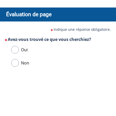
Évaluation de page
Indique une réponse obligatoire.
Avez-vous trouvé ce que vous cherchiez?
(Cette
Veuillez
Oui
question
sélectionner
est
une
Non
obligatoire)
réponse
ci-
Url
dessous.
de
la
page