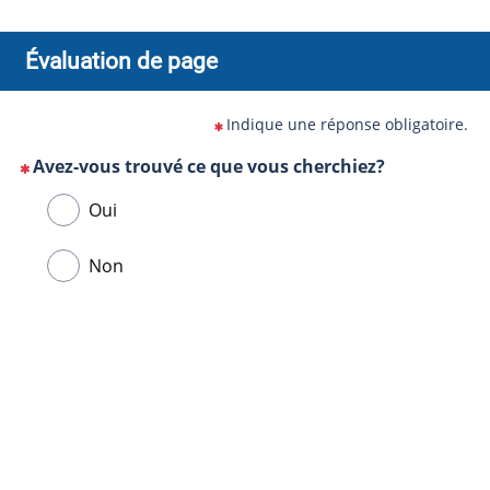
Évaluation de page
Indique une réponse obligatoire.
Avez-vous trouvé ce que vous cherchiez?
(Cette
Veuillez
Oui
question
sélectionner
est
une
Non
obligatoire)
réponse
ci-
Url
dessous.
de
la
page