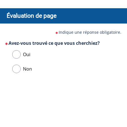
Évaluation de page
Indique une réponse obligatoire.
Avez-vous trouvé ce que vous cherchiez?
(Cette
Veuillez
Oui
question
sélectionner
est
une
Non
obligatoire)
réponse
ci-
Url
dessous.
de
la
page