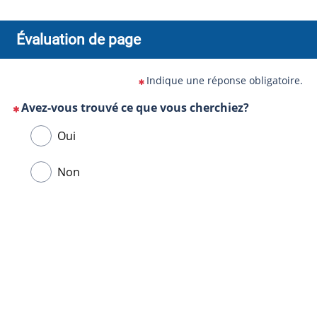
Évaluation de page
Indique une réponse obligatoire.
Avez-vous trouvé ce que vous cherchiez?
(Cette
Veuillez
Oui
question
sélectionner
est
une
Non
obligatoire)
réponse
ci-
Url
dessous.
de
la
page