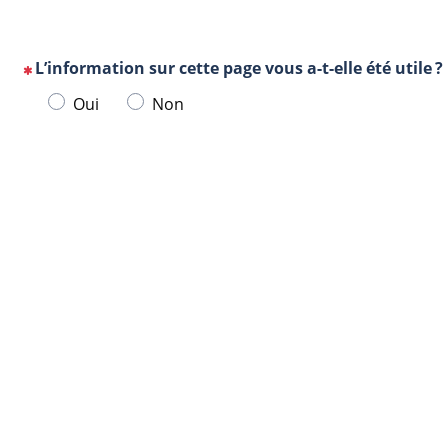
L’information sur cette page vous a-t-elle été utile ?
(Cette
Veuillez
Oui
Non
question
sélectionner
est
une
obligatoire)
Url
Navigateur
réponse
de
ci-
la
dessous.
page