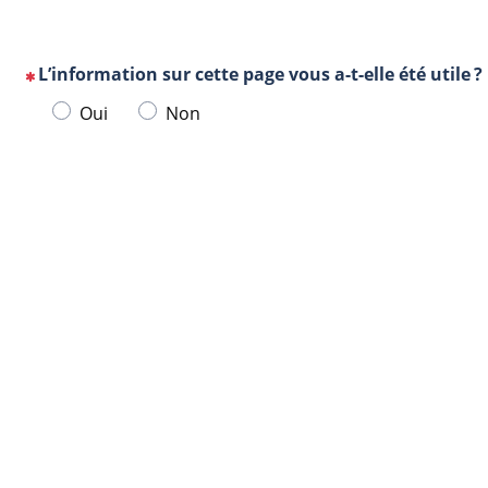
L’information sur cette page vous a-t-elle été utile ?
(Cette
Veuillez
Oui
Non
question
sélectionner
est
une
obligatoire)
Url
Navigateur
réponse
de
ci-
la
dessous.
page