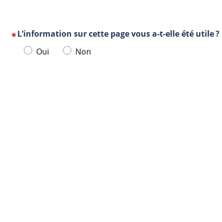
L’information sur cette page vous a-t-elle été utile ?
(Cette
Veuillez
Oui
Non
question
sélectionner
est
une
obligatoire)
Url
Navigateur
réponse
de
ci-
la
dessous.
page