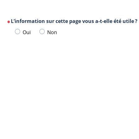
L’information sur cette page vous a-t-elle été utile ?
(Cette
Veuillez
Oui
Non
question
sélectionner
est
une
obligatoire)
Url
Navigateur
réponse
de
ci-
la
dessous.
page