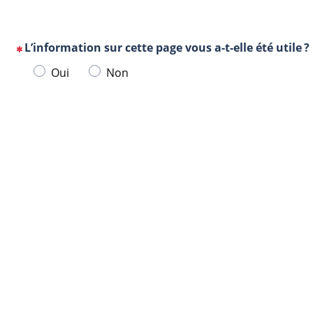
L’information sur cette page vous a-t-elle été utile ?
(Cette
Veuillez
Oui
Non
question
sélectionner
est
une
obligatoire)
Url
Navigateur
réponse
de
ci-
la
dessous.
page