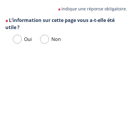
Indique une réponse obligatoire.
L’information sur cette page vous a-t-elle été
(Cette
utile ?
question
Veuillez
Oui
Non
est
sélectionner
obligatoire)
une
Url
Navigateur
réponse
de
ci-
la
dessous.
page