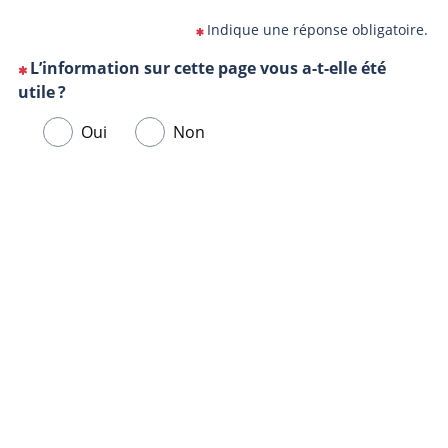
Indique une réponse obligatoire.
L’information sur cette page vous a-t-elle été
(Cette
utile ?
question
Veuillez
Oui
Non
est
sélectionner
obligatoire)
une
Url
Navigateur
réponse
de
ci-
la
dessous.
page