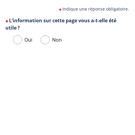
Indique une réponse obligatoire.
L’information sur cette page vous a-t-elle été
(Cette
utile ?
question
Veuillez
Oui
Non
est
sélectionner
obligatoire)
une
Url
Navigateur
réponse
de
ci-
la
dessous.
page