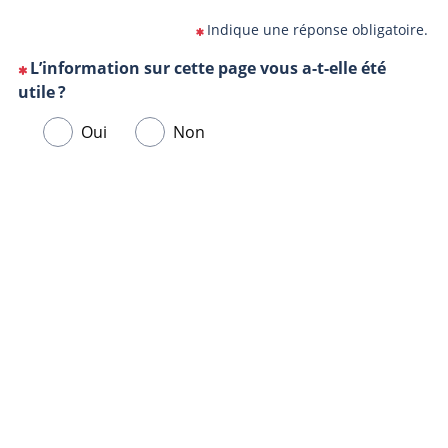
Indique une réponse obligatoire.
L’information sur cette page vous a-t-elle été
(Cette
utile ?
question
Veuillez
Oui
Non
est
sélectionner
obligatoire)
une
Url
Navigateur
réponse
de
ci-
la
dessous.
page