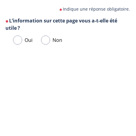
Indique une réponse obligatoire.
L’information sur cette page vous a-t-elle été
(Cette
utile ?
question
Veuillez
Oui
Non
est
sélectionner
obligatoire)
une
Url
Navigateur
réponse
de
ci-
la
dessous.
page