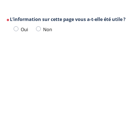
L’information sur cette page vous a-t-elle été utile ?
(Cette
Veuillez
Oui
Non
question
sélectionner
est
une
obligatoire)
Url
Navigateur
réponse
de
ci-
la
dessous.
page