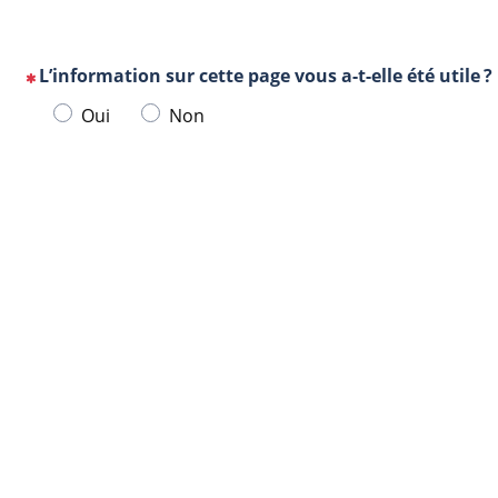
L’information sur cette page vous a-t-elle été utile ?
(Cette
Veuillez
Oui
Non
question
sélectionner
est
une
obligatoire)
Url
Navigateur
réponse
de
ci-
la
dessous.
page