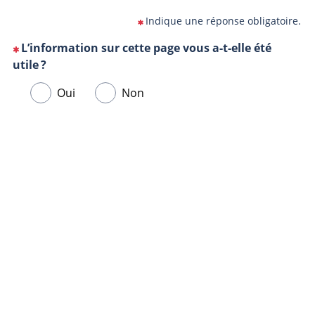
Indique une réponse obligatoire.
L’information sur cette page vous a-t-elle été
(Cette
utile ?
question
Veuillez
Oui
Non
est
sélectionner
obligatoire)
une
Url
Navigateur
réponse
de
ci-
la
dessous.
page