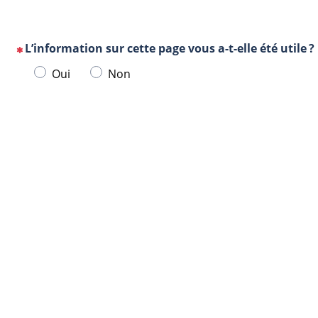
L’information sur cette page vous a-t-elle été utile ?
(Cette
Veuillez
Oui
Non
question
sélectionner
est
une
obligatoire)
Url
Navigateur
réponse
de
ci-
la
dessous.
page