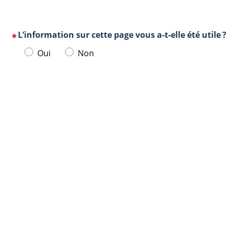
L’information sur cette page vous a-t-elle été utile ?
(Cette
Veuillez
Oui
Non
question
sélectionner
est
une
obligatoire)
Url
Navigateur
réponse
de
ci-
la
dessous.
page