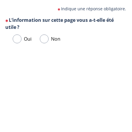
Indique une réponse obligatoire.
L’information sur cette page vous a-t-elle été
(Cette
utile ?
question
Veuillez
Oui
Non
est
sélectionner
obligatoire)
une
Url
Navigateur
réponse
de
ci-
la
dessous.
page