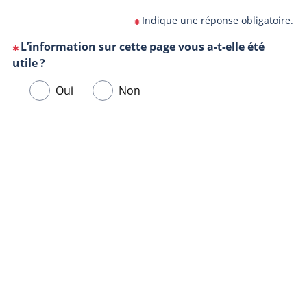
Indique une réponse obligatoire.
L’information sur cette page vous a-t-elle été
(Cette
utile ?
question
Veuillez
Oui
Non
est
sélectionner
obligatoire)
une
Url
Navigateur
réponse
de
ci-
la
dessous.
page