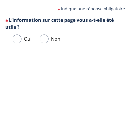
Indique une réponse obligatoire.
L’information sur cette page vous a-t-elle été
(Cette
utile ?
question
Veuillez
Oui
Non
est
sélectionner
obligatoire)
une
Url
Navigateur
réponse
de
ci-
la
dessous.
page