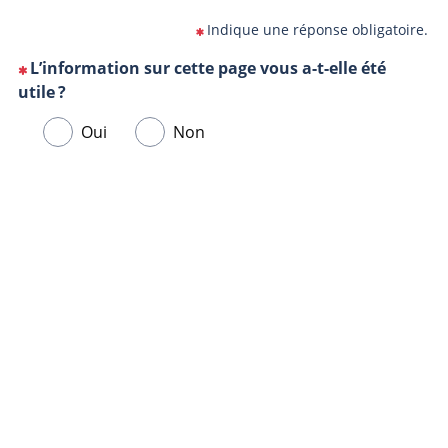
Indique une réponse obligatoire.
L’information sur cette page vous a-t-elle été
(Cette
utile ?
question
Veuillez
Oui
Non
est
sélectionner
obligatoire)
une
Url
Navigateur
réponse
de
ci-
la
dessous.
page