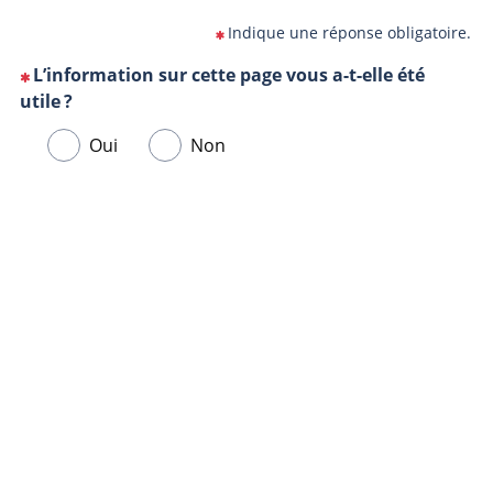
Indique une réponse obligatoire.
L’information sur cette page vous a-t-elle été
(Cette
utile ?
question
Veuillez
Oui
Non
est
sélectionner
obligatoire)
une
Url
Navigateur
réponse
de
ci-
la
dessous.
page