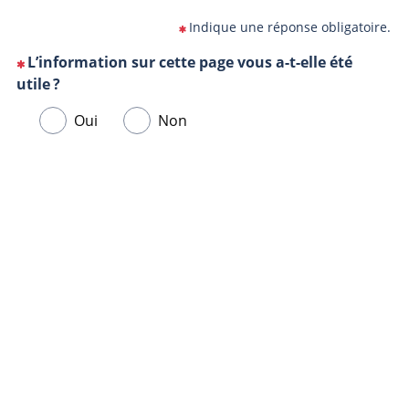
Indique une réponse obligatoire.
L’information sur cette page vous a-t-elle été
(Cette
utile ?
question
Veuillez
Oui
Non
est
sélectionner
obligatoire)
une
Url
Navigateur
réponse
de
ci-
la
dessous.
page