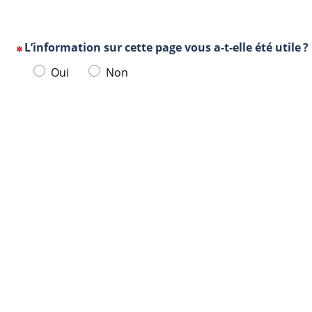
L’information sur cette page vous a-t-elle été utile ?
(Cette
Veuillez
Oui
Non
question
sélectionner
est
une
obligatoire)
Url
Navigateur
réponse
de
ci-
la
dessous.
page