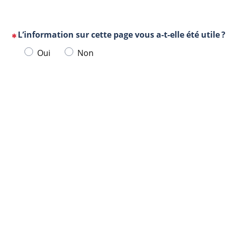
L’information sur cette page vous a-t-elle été utile ?
(Cette
Veuillez
Oui
Non
question
sélectionner
est
une
obligatoire)
Url
Navigateur
réponse
de
ci-
la
dessous.
page