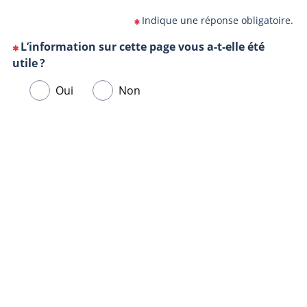
Indique une réponse obligatoire.
L’information sur cette page vous a-t-elle été
(Cette
utile ?
question
Veuillez
Oui
Non
est
sélectionner
obligatoire)
une
Url
Navigateur
réponse
de
ci-
la
dessous.
page