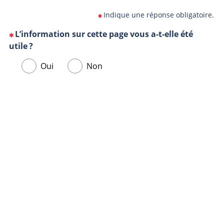
Indique une réponse obligatoire.
L’information sur cette page vous a-t-elle été
(Cette
utile ?
question
Veuillez
Oui
Non
est
sélectionner
obligatoire)
une
Url
Navigateur
réponse
de
ci-
la
dessous.
page