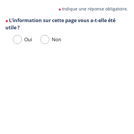
Indique une réponse obligatoire.
L’information sur cette page vous a-t-elle été
(Cette
utile ?
question
Veuillez
Oui
Non
est
sélectionner
obligatoire)
une
Url
Navigateur
réponse
de
ci-
la
dessous.
page