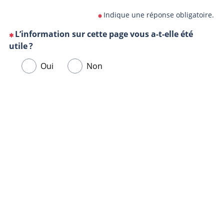
Indique une réponse obligatoire.
L’information sur cette page vous a-t-elle été
(Cette
utile ?
question
Veuillez
Oui
Non
est
sélectionner
obligatoire)
une
Url
Navigateur
réponse
de
ci-
la
dessous.
page