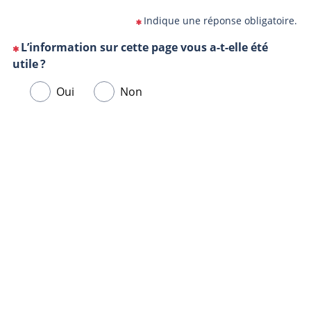
Indique une réponse obligatoire.
L’information sur cette page vous a-t-elle été
(Cette
utile ?
question
Veuillez
Oui
Non
est
sélectionner
obligatoire)
une
Url
Navigateur
réponse
de
ci-
la
dessous.
page