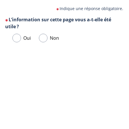
Indique une réponse obligatoire.
L’information sur cette page vous a-t-elle été
(Cette
utile ?
question
Veuillez
Oui
Non
est
sélectionner
obligatoire)
une
Url
Navigateur
réponse
de
ci-
la
dessous.
page