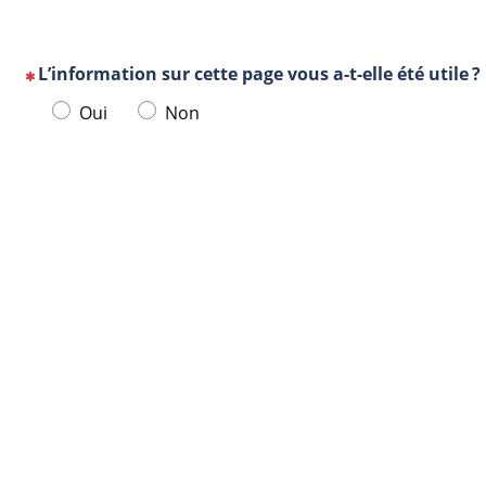
L’information sur cette page vous a-t-elle été utile ?
(Cette
Veuillez
Oui
Non
question
sélectionner
est
une
obligatoire)
Url
Navigateur
réponse
de
ci-
la
dessous.
page