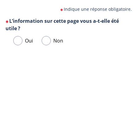
Indique une réponse obligatoire.
L’information sur cette page vous a-t-elle été
(Cette
utile ?
question
Veuillez
Oui
Non
est
sélectionner
obligatoire)
une
Url
Navigateur
réponse
de
ci-
la
dessous.
page