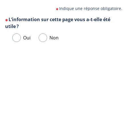
Indique une réponse obligatoire.
L’information sur cette page vous a-t-elle été
(Cette
utile ?
question
Veuillez
Oui
Non
est
sélectionner
obligatoire)
une
Url
Navigateur
réponse
de
ci-
la
dessous.
page