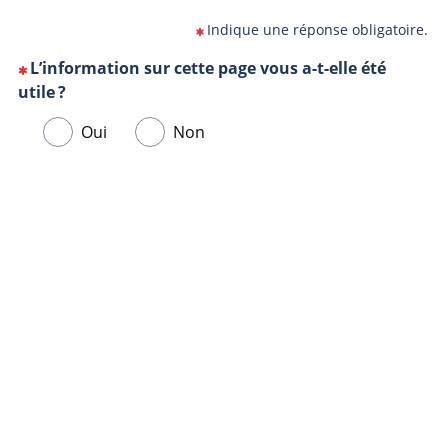
Indique une réponse obligatoire.
L’information sur cette page vous a-t-elle été
(Cette
utile ?
question
Veuillez
Oui
Non
est
sélectionner
obligatoire)
une
Url
Navigateur
réponse
de
ci-
la
dessous.
page