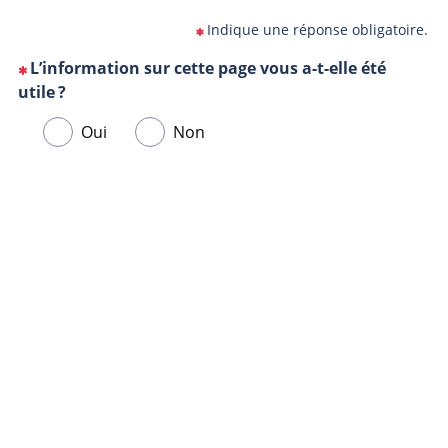
Indique une réponse obligatoire.
L’information sur cette page vous a-t-elle été
(Cette
utile ?
question
Veuillez
Oui
Non
est
sélectionner
obligatoire)
une
Url
Navigateur
réponse
de
ci-
la
dessous.
page