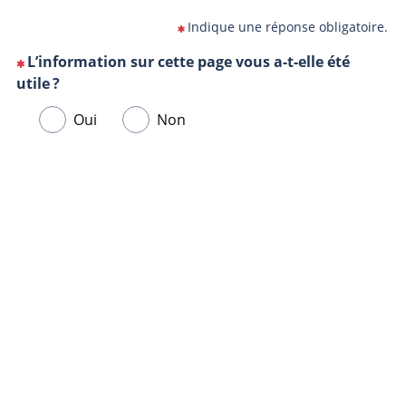
Indique une réponse obligatoire.
L’information sur cette page vous a-t-elle été
(Cette
utile ?
question
Veuillez
Oui
Non
est
sélectionner
obligatoire)
une
Url
Navigateur
réponse
de
ci-
la
dessous.
page