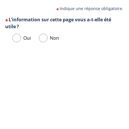
Indique une réponse obligatoire.
L’information sur cette page vous a-t-elle été
(Cette
utile ?
question
Veuillez
Oui
Non
est
sélectionner
obligatoire)
une
Url
Navigateur
réponse
de
ci-
la
dessous.
page