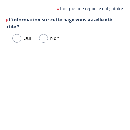
Indique une réponse obligatoire.
L’information sur cette page vous a-t-elle été
(Cette
utile ?
question
Veuillez
Oui
Non
est
sélectionner
obligatoire)
une
Url
Navigateur
réponse
de
ci-
la
dessous.
page