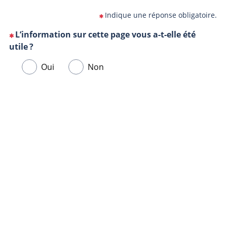
Indique une réponse obligatoire.
L’information sur cette page vous a-t-elle été
(Cette
utile ?
question
Veuillez
Oui
Non
est
sélectionner
obligatoire)
une
Url
Navigateur
réponse
de
ci-
la
dessous.
page