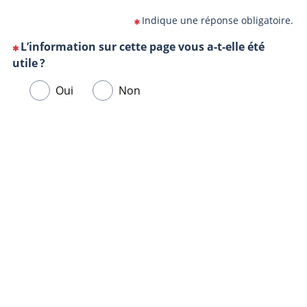
Indique une réponse obligatoire.
L’information sur cette page vous a-t-elle été
(Cette
utile ?
question
Veuillez
Oui
Non
est
sélectionner
obligatoire)
une
Url
Navigateur
réponse
de
ci-
la
dessous.
page